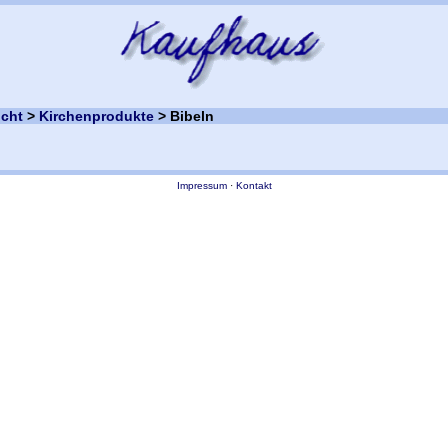
icht
>
Kirchenprodukte
> Bibeln
Impressum
·
Kontakt