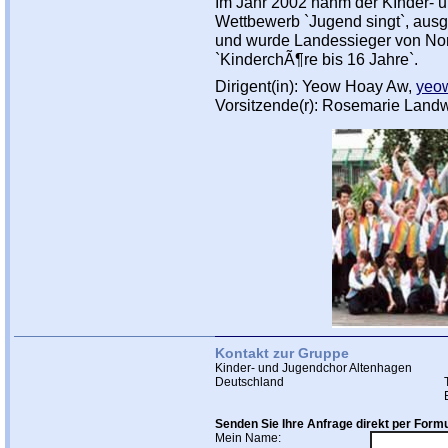
Im Jahr 2002 nahm der KInder- 
Wettbewerb `Jugend singt`, ausg
und wurde Landessieger von Nor
`KinderchÃ¶re bis 16 Jahre`.
Dirigent(in): Yeow Hoay Aw,
yeo
Vorsitzende(r): Rosemarie Lan
Kontakt zur Gruppe
Kinder- und Jugendchor Altenhagen
Deutschland
Senden Sie Ihre Anfrage direkt per Formu
Mein Name: