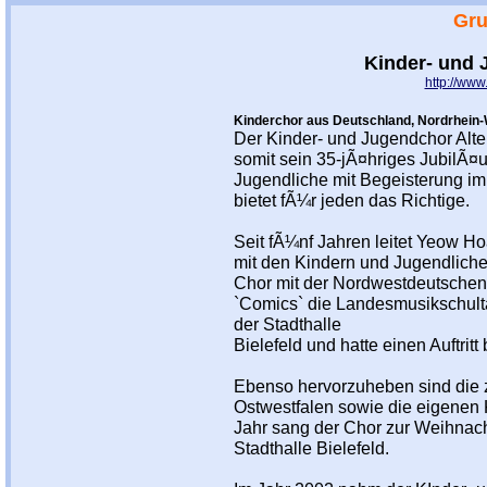
Gru
Kinder- und 
http://www
Kinderchor aus Deutschland, Nordrhein-
Der Kinder- und Jugendchor Alt
somit sein 35-jÃ¤hriges JubilÃ¤
Jugendliche mit Begeisterung im
bietet fÃ¼r jeden das Richtige.
Seit fÃ¼nf Jahren leitet Yeow Ho
mit den Kindern und Jugendliche
Chor mit der Nordwestdeutschen
`Comics` die Landesmusikschulta
der Stadthalle
Bielefeld und hatte einen Auftri
Ebenso hervorzuheben sind die z
Ostwestfalen sowie die eigenen K
Jahr sang der Chor zur Weihnach
Stadthalle Bielefeld.