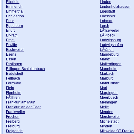
Elterlein
Linden
Emmerich
Lindenholzhausen
Emmerthal
Lippstadt
Ennigerloh
Loessnitz
Ense
Lohmar
Eppelborn
Lorch
Erfurt
LÃ¶rzweiler
Erkrath
LÃ¼beck
Erpel
Ludwigsburg
Erwitte
Ludwigshafen
Eschweiler
LÃ¼nen
Esens
Magdeburg
Essen
Mainz
Esslingen
Malterdingen
Ettlingen-Schluttenbach
Mannheim
Eydelstedt
Marbach
Fellbach
Marburg
Fernwald
Markt Bibart
Flein
Marl
Flonheim
Marpingen
FÃ¶hren
Meerbusch
Frankfurt am Main
Meiningen
Frankfurt an der Oder
Melle
Frankweiler
Menden
Frechen
Merchweiler
Freiberg
Michelstadt
Freiburg
Minden
Freigericht
Mittweida OT Frank