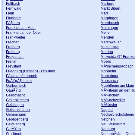
Fellbach
Marburg
Fernwald
Markt Bibart
Flein
Marl
Flonheim
Marpingen
FÃ¶hren
Meerbusch
Frankfurt am Main
Meiningen
Frankfurt an der Oder
Melle
Frankweiler
Menden
Frechen
Merchweiler
Freiberg
Michelstadt
Freiburg
Minden
Freigericht
Mittweida OT Frank
Freital
Moers
Freystadt
MÃ¶nchengladbach
Friedberg (Hessen) - Ockstadt
Monheim
FÃ¼rstenfeldbruck
Montabaur
FuÃŸgÃ¶nheim
Moosbach
Garbenteich
Muehlheim am Main
GauÃŸig
MÃ¼lheim an der Ru
Geesthacht
MÃ¼nchen
Geilenkirchen
MÃ¼nchweiler
Geislingen
MÃ¼nster
Gelsenkirchen
Nagold
Gemmingen
Neckarbischofsheim
Georgenberg
Netphen
Gevelsberg
Neu Wulmstorf
GieÃŸen
Neuburg
Gladbeck
NeuenbÃ¼rg - Denn