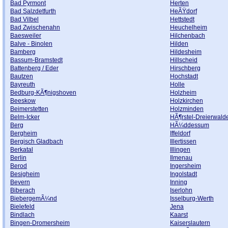
Bad Pyrmont
Herten
Bad Salzdetfurth
HeÃŸdorf
Bad Vilbel
Hettstedt
Bad Zwischenahn
Heuchelheim
Baesweiler
Hilchenbach
Balve - Binolen
Hilden
Bamberg
Hildesheim
Bassum-Bramstedt
Hillscheid
Battenberg / Eder
Hirschberg
Bautzen
Hochstadt
Bayreuth
Holle
Bedburg-KÃ¶nigshoven
Holzheim
Beeskow
Holzkirchen
Beimerstetten
Holzminden
Belm-Icker
HÃ¶rstel-Dreierwald
Berg
HÃ¼ddessum
Bergheim
Iffeldorf
Bergisch Gladbach
Illertissen
Berkatal
Illingen
Berlin
Ilmenau
Berod
Ingersheim
Besigheim
Ingolstadt
Bevern
Inning
Biberach
Iserlohn
BiebergemÃ¼nd
Isselburg-Werth
Bielefeld
Jena
Bindlach
Kaarst
Bingen-Dromersheim
Kaiserslautern