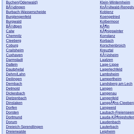
Buchen(Odenwald)
Klein-Winternheim
BÃ¼dingen
KnÃ¼llwald-Rengsh
Burbach-Wasserscheide
Koblenz
Burglengenfeld
Koengetried
Burgwald
Kolbermoor
BÃ¼ttgen
KÃ¶ln
Calw
KÃ¶nigswinter
Chemnitz
Konstanz
Cleeberg
Korbach
Coburg
Korschenbroich
Crailsheim
Kreuztal
Cuxhaven
KÃ¼lsheim
Darmstadt
Laatzen
Datteln
Lage-Lippe
Dautphetal
Lagerlechfeld
Dehrn/Lahn
Lambsheim
Deilingen
Lampertheim
Dernbach
Landsberg am Lech
Detmold
Langen
Dickesbach
Langenau
Dietzenbach
Langenfeld
Dinslaken
LanggÃ¶ns-Cleeber
Dorfen
Langweid
Dorsten
Laubach-Freienseen
Dortmund
Lauda-KÃ¶nigshofen
Dorum
Laudenbach
Dreieich-Sprendlingen
Lauterbach
Dreierwalde
Leipheim