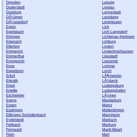
Dresden
Leipzig
Duderstadt
Leislau
Duisburg
Lennestadt
DÃ¼lmen
Leonberg
DÃ¼sseldorf
Leverkusen
Egeln
Lich
Egelsbach
Lich-Langsdorf
Ehingen
Lichtenau-Herbram
Eisenach
Limburg
Elterlein
Linden
Emmerich
Lindenholzhausen
Emmerthal
Lippstadt
Ennigerloh
Loessnitz
Ense
Lohmar
Eppelborn
Lorch
Erfurt
LÃ¶rzweiler
Erkrath
LÃ¼beck
Erpel
Ludwigsburg
Erwitte
Ludwigshafen
Eschweiler
LÃ¼nen
Esens
Magdeburg
Essen
Mainz
Esslingen
Malterdingen
Ettlingen-Schluttenbach
Mannheim
Eydelstedt
Marbach
Fellbach
Marburg
Fernwald
Markt Bibart
Flein
Marl