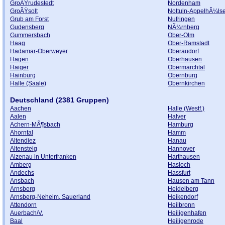
GroÃŸrudestedt
Nordenham
GroÃŸsolt
Nottuln-AppelhÃ¼ls
Grub am Forst
Nufringen
Gudensberg
NÃ¼rnberg
Gummersbach
Ober-Olm
Haag
Ober-Ramstadt
Hadamar-Oberweyer
Oberaudorf
Hagen
Oberhausen
Haiger
Obermarchtal
Hainburg
Obernburg
Halle (Saale)
Obernkirchen
Deutschland (2381 Gruppen)
Aachen
Halle (Westf.)
Aalen
Halver
Achern-MÃ¶sbach
Hamburg
Ahorntal
Hamm
Altendiez
Hanau
Altensteig
Hannover
Alzenau in Unterfranken
Harthausen
Amberg
Hasloch
Andechs
Hassfurt
Ansbach
Hausen am Tann
Arnsberg
Heidelberg
Arnsberg-Neheim, Sauerland
Heikendorf
Attendorn
Heilbronn
Auerbach/V.
Heiligenhafen
Baal
Heiligenrode