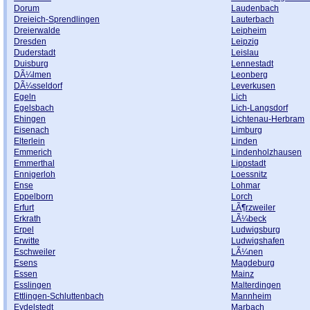
Dorum
Laudenbach
Dreieich-Sprendlingen
Lauterbach
Dreierwalde
Leipheim
Dresden
Leipzig
Duderstadt
Leislau
Duisburg
Lennestadt
DÃ¼lmen
Leonberg
DÃ¼sseldorf
Leverkusen
Egeln
Lich
Egelsbach
Lich-Langsdorf
Ehingen
Lichtenau-Herbram
Eisenach
Limburg
Elterlein
Linden
Emmerich
Lindenholzhausen
Emmerthal
Lippstadt
Ennigerloh
Loessnitz
Ense
Lohmar
Eppelborn
Lorch
Erfurt
LÃ¶rzweiler
Erkrath
LÃ¼beck
Erpel
Ludwigsburg
Erwitte
Ludwigshafen
Eschweiler
LÃ¼nen
Esens
Magdeburg
Essen
Mainz
Esslingen
Malterdingen
Ettlingen-Schluttenbach
Mannheim
Eydelstedt
Marbach