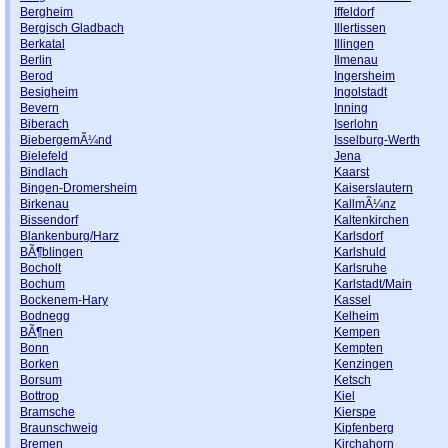
Bergheim
Iffeldorf
Bergisch Gladbach
Illertissen
Berkatal
Illingen
Berlin
Ilmenau
Berod
Ingersheim
Besigheim
Ingolstadt
Bevern
Inning
Biberach
Iserlohn
BiebergemÃ¼nd
Isselburg-Werth
Bielefeld
Jena
Bindlach
Kaarst
Bingen-Dromersheim
Kaiserslautern
Birkenau
KallmÃ¼nz
Bissendorf
Kaltenkirchen
Blankenburg/Harz
Karlsdorf
BÃ¶blingen
Karlshuld
Bocholt
Karlsruhe
Bochum
Karlstadt/Main
Bockenem-Hary
Kassel
Bodnegg
Kelheim
BÃ¶nen
Kempen
Bonn
Kempten
Borken
Kenzingen
Borsum
Ketsch
Bottrop
Kiel
Bramsche
Kierspe
Braunschweig
Kipfenberg
Bremen
Kirchahorn