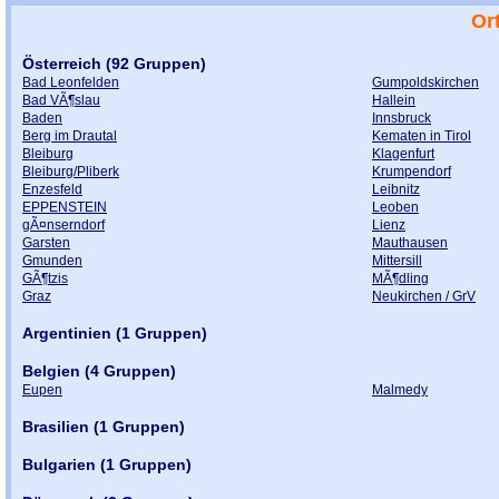
Or
Österreich (92 Gruppen)
Bad Leonfelden
Gumpoldskirchen
Bad VÃ¶slau
Hallein
Baden
Innsbruck
Berg im Drautal
Kematen in Tirol
Bleiburg
Klagenfurt
Bleiburg/Pliberk
Krumpendorf
Enzesfeld
Leibnitz
EPPENSTEIN
Leoben
gÃ¤nserndorf
Lienz
Garsten
Mauthausen
Gmunden
Mittersill
GÃ¶tzis
MÃ¶dling
Graz
Neukirchen / GrV
Argentinien (1 Gruppen)
Belgien (4 Gruppen)
Eupen
Malmedy
Brasilien (1 Gruppen)
Bulgarien (1 Gruppen)