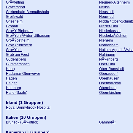
GrÃ¤felfing
Neuried-Altenheim
Grattersdorf
Neuss
Grebenhain-Bermuthshain
Neustadt
Greifswald
Neuwied
Griesheim
Nidda / Ober-Schmit
Gronau
Nieder-Olm
GroÃŸ-Bieberau
Niederkassel
GroÃŸenlÃ¼der-Uffhausen
NiederkrÃ¼chten
GroÃŸostheim
Nieheim
GroÃŸrudestedt
Nordenham
GroÃŸsolt
Nottuln-AppelhÃ¼ls
Grub am Forst
Nufringen
Gudensberg
NÃ¼rnberg
Gummersbach
Ober-Olm
Haag
Ober-Ramstadt
Hadamar-Oberweyer
Oberaudorf
Hagen
Oberhausen
Haiger
Obermarchtal
Hainburg
Obernburg
Halle (Saale)
Obernkirchen
Irland (1 Gruppen)
Royal Donnybrook Hospital
Italien (10 Gruppen)
Bruneck (SÃ¼dtirol)
GamnolÃ²
Kamerun (1 Gruppen)