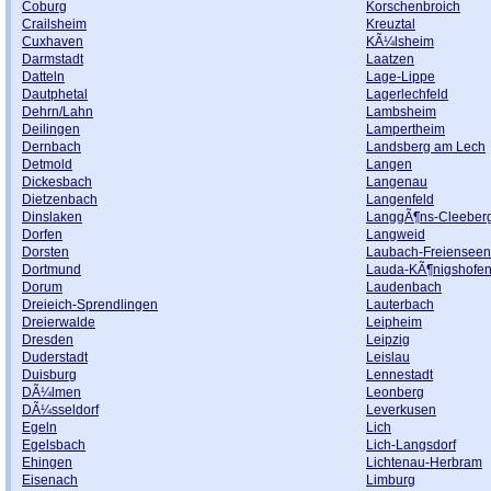
Coburg
Korschenbroich
Crailsheim
Kreuztal
Cuxhaven
KÃ¼lsheim
Darmstadt
Laatzen
Datteln
Lage-Lippe
Dautphetal
Lagerlechfeld
Dehrn/Lahn
Lambsheim
Deilingen
Lampertheim
Dernbach
Landsberg am Lech
Detmold
Langen
Dickesbach
Langenau
Dietzenbach
Langenfeld
Dinslaken
LanggÃ¶ns-Cleeber
Dorfen
Langweid
Dorsten
Laubach-Freienseen
Dortmund
Lauda-KÃ¶nigshofen
Dorum
Laudenbach
Dreieich-Sprendlingen
Lauterbach
Dreierwalde
Leipheim
Dresden
Leipzig
Duderstadt
Leislau
Duisburg
Lennestadt
DÃ¼lmen
Leonberg
DÃ¼sseldorf
Leverkusen
Egeln
Lich
Egelsbach
Lich-Langsdorf
Ehingen
Lichtenau-Herbram
Eisenach
Limburg