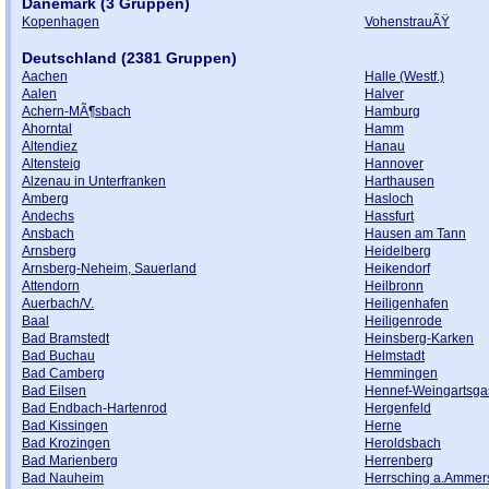
Dänemark (3 Gruppen)
Kopenhagen
VohenstrauÃŸ
Deutschland (2381 Gruppen)
Aachen
Halle (Westf.)
Aalen
Halver
Achern-MÃ¶sbach
Hamburg
Ahorntal
Hamm
Altendiez
Hanau
Altensteig
Hannover
Alzenau in Unterfranken
Harthausen
Amberg
Hasloch
Andechs
Hassfurt
Ansbach
Hausen am Tann
Arnsberg
Heidelberg
Arnsberg-Neheim, Sauerland
Heikendorf
Attendorn
Heilbronn
Auerbach/V.
Heiligenhafen
Baal
Heiligenrode
Bad Bramstedt
Heinsberg-Karken
Bad Buchau
Helmstadt
Bad Camberg
Hemmingen
Bad Eilsen
Hennef-Weingartsga
Bad Endbach-Hartenrod
Hergenfeld
Bad Kissingen
Herne
Bad Krozingen
Heroldsbach
Bad Marienberg
Herrenberg
Bad Nauheim
Herrsching a.Ammer