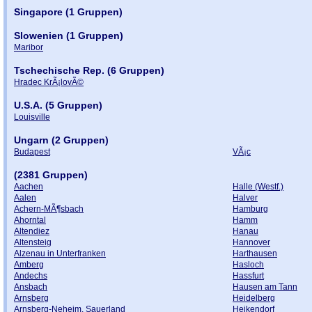
Singapore (1 Gruppen)
Slowenien (1 Gruppen)
Maribor
Tschechische Rep. (6 Gruppen)
Hradec KrÃ¡lovÃ©
U.S.A. (5 Gruppen)
Louisville
Ungarn (2 Gruppen)
Budapest
VÃ¡c
(2381 Gruppen)
Aachen
Halle (Westf.)
Aalen
Halver
Achern-MÃ¶sbach
Hamburg
Ahorntal
Hamm
Altendiez
Hanau
Altensteig
Hannover
Alzenau in Unterfranken
Harthausen
Amberg
Hasloch
Andechs
Hassfurt
Ansbach
Hausen am Tann
Arnsberg
Heidelberg
Arnsberg-Neheim, Sauerland
Heikendorf