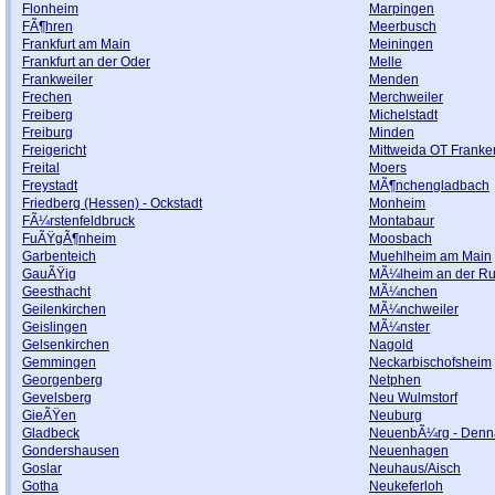
Flonheim
Marpingen
FÃ¶hren
Meerbusch
Frankfurt am Main
Meiningen
Frankfurt an der Oder
Melle
Frankweiler
Menden
Frechen
Merchweiler
Freiberg
Michelstadt
Freiburg
Minden
Freigericht
Mittweida OT Frank
Freital
Moers
Freystadt
MÃ¶nchengladbach
Friedberg (Hessen) - Ockstadt
Monheim
FÃ¼rstenfeldbruck
Montabaur
FuÃŸgÃ¶nheim
Moosbach
Garbenteich
Muehlheim am Main
GauÃŸig
MÃ¼lheim an der Ru
Geesthacht
MÃ¼nchen
Geilenkirchen
MÃ¼nchweiler
Geislingen
MÃ¼nster
Gelsenkirchen
Nagold
Gemmingen
Neckarbischofsheim
Georgenberg
Netphen
Gevelsberg
Neu Wulmstorf
GieÃŸen
Neuburg
Gladbeck
NeuenbÃ¼rg - Denn
Gondershausen
Neuenhagen
Goslar
Neuhaus/Aisch
Gotha
Neukeferloh