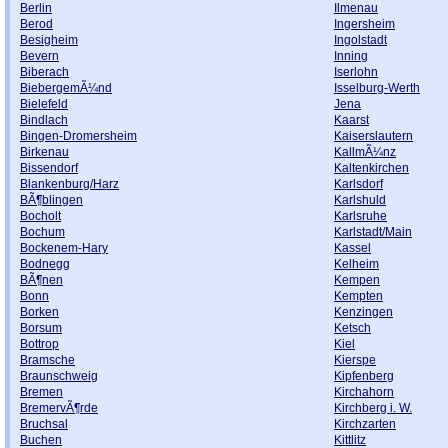
Berlin
Ilmenau
Berod
Ingersheim
Besigheim
Ingolstadt
Bevern
Inning
Biberach
Iserlohn
BiebergemÃ¼nd
Isselburg-Werth
Bielefeld
Jena
Bindlach
Kaarst
Bingen-Dromersheim
Kaiserslautern
Birkenau
KallmÃ¼nz
Bissendorf
Kaltenkirchen
Blankenburg/Harz
Karlsdorf
BÃ¶blingen
Karlshuld
Bocholt
Karlsruhe
Bochum
Karlstadt/Main
Bockenem-Hary
Kassel
Bodnegg
Kelheim
BÃ¶nen
Kempen
Bonn
Kempten
Borken
Kenzingen
Borsum
Ketsch
Bottrop
Kiel
Bramsche
Kierspe
Braunschweig
Kipfenberg
Bremen
Kirchahorn
BremervÃ¶rde
Kirchberg i. W.
Bruchsal
Kirchzarten
Buchen
Kittlitz