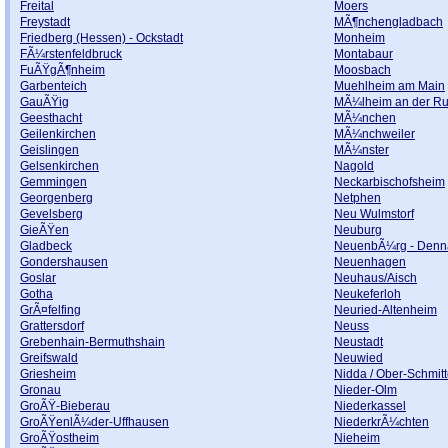
Freital
Moers
Freystadt
MÃ¶nchengladbach
Friedberg (Hessen) - Ockstadt
Monheim
FÃ¼rstenfeldbruck
Montabaur
FuÃŸgÃ¶nheim
Moosbach
Garbenteich
Muehlheim am Main
GauÃŸig
MÃ¼lheim an der Ru
Geesthacht
MÃ¼nchen
Geilenkirchen
MÃ¼nchweiler
Geislingen
MÃ¼nster
Gelsenkirchen
Nagold
Gemmingen
Neckarbischofsheim
Georgenberg
Netphen
Gevelsberg
Neu Wulmstorf
GieÃŸen
Neuburg
Gladbeck
NeuenbÃ¼rg - Denn
Gondershausen
Neuenhagen
Goslar
Neuhaus/Aisch
Gotha
Neukeferloh
GrÃ¤felfing
Neuried-Altenheim
Grattersdorf
Neuss
Grebenhain-Bermuthshain
Neustadt
Greifswald
Neuwied
Griesheim
Nidda / Ober-Schmit
Gronau
Nieder-Olm
GroÃŸ-Bieberau
Niederkassel
GroÃŸenlÃ¼der-Uffhausen
NiederkrÃ¼chten
GroÃŸostheim
Nieheim