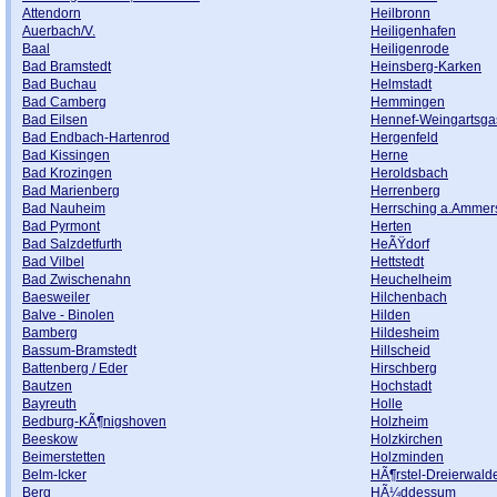
Attendorn
Heilbronn
Auerbach/V.
Heiligenhafen
Baal
Heiligenrode
Bad Bramstedt
Heinsberg-Karken
Bad Buchau
Helmstadt
Bad Camberg
Hemmingen
Bad Eilsen
Hennef-Weingartsga
Bad Endbach-Hartenrod
Hergenfeld
Bad Kissingen
Herne
Bad Krozingen
Heroldsbach
Bad Marienberg
Herrenberg
Bad Nauheim
Herrsching a.Ammer
Bad Pyrmont
Herten
Bad Salzdetfurth
HeÃŸdorf
Bad Vilbel
Hettstedt
Bad Zwischenahn
Heuchelheim
Baesweiler
Hilchenbach
Balve - Binolen
Hilden
Bamberg
Hildesheim
Bassum-Bramstedt
Hillscheid
Battenberg / Eder
Hirschberg
Bautzen
Hochstadt
Bayreuth
Holle
Bedburg-KÃ¶nigshoven
Holzheim
Beeskow
Holzkirchen
Beimerstetten
Holzminden
Belm-Icker
HÃ¶rstel-Dreierwald
Berg
HÃ¼ddessum