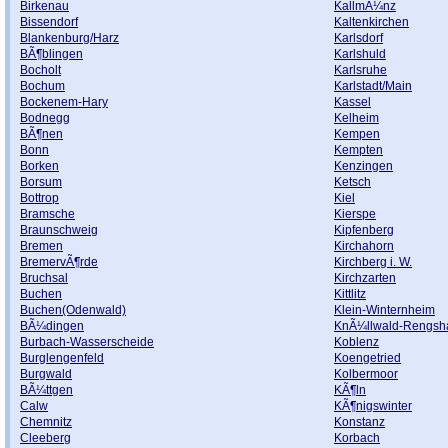
Birkenau
KallmÃ¼nz
Bissendorf
Kaltenkirchen
Blankenburg/Harz
Karlsdorf
BÃ¶blingen
Karlshuld
Bocholt
Karlsruhe
Bochum
Karlstadt/Main
Bockenem-Hary
Kassel
Bodnegg
Kelheim
BÃ¶nen
Kempen
Bonn
Kempten
Borken
Kenzingen
Borsum
Ketsch
Bottrop
Kiel
Bramsche
Kierspe
Braunschweig
Kipfenberg
Bremen
Kirchahorn
BremervÃ¶rde
Kirchberg i. W.
Bruchsal
Kirchzarten
Buchen
Kittlitz
Buchen(Odenwald)
Klein-Winternheim
BÃ¼dingen
KnÃ¼llwald-Rengsh
Burbach-Wasserscheide
Koblenz
Burglengenfeld
Koengetried
Burgwald
Kolbermoor
BÃ¼ttgen
KÃ¶ln
Calw
KÃ¶nigswinter
Chemnitz
Konstanz
Cleeberg
Korbach