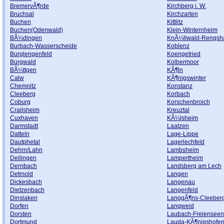
BremervÃ¶rde
Kirchberg i. W.
Bruchsal
Kirchzarten
Buchen
Kittlitz
Buchen(Odenwald)
Klein-Winternheim
BÃ¼dingen
KnÃ¼llwald-Rengsh
Burbach-Wasserscheide
Koblenz
Burglengenfeld
Koengetried
Burgwald
Kolbermoor
BÃ¼ttgen
KÃ¶ln
Calw
KÃ¶nigswinter
Chemnitz
Konstanz
Cleeberg
Korbach
Coburg
Korschenbroich
Crailsheim
Kreuztal
Cuxhaven
KÃ¼lsheim
Darmstadt
Laatzen
Datteln
Lage-Lippe
Dautphetal
Lagerlechfeld
Dehrn/Lahn
Lambsheim
Deilingen
Lampertheim
Dernbach
Landsberg am Lech
Detmold
Langen
Dickesbach
Langenau
Dietzenbach
Langenfeld
Dinslaken
LanggÃ¶ns-Cleeber
Dorfen
Langweid
Dorsten
Laubach-Freienseen
Dortmund
Lauda-KÃ¶nigshofen