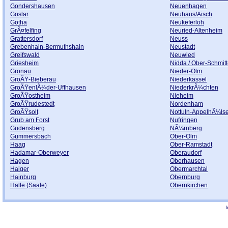
Gondershausen
Neuenhagen
Goslar
Neuhaus/Aisch
Gotha
Neukeferloh
GrÃ¤felfing
Neuried-Altenheim
Grattersdorf
Neuss
Grebenhain-Bermuthshain
Neustadt
Greifswald
Neuwied
Griesheim
Nidda / Ober-Schmit
Gronau
Nieder-Olm
GroÃŸ-Bieberau
Niederkassel
GroÃŸenlÃ¼der-Uffhausen
NiederkrÃ¼chten
GroÃŸostheim
Nieheim
GroÃŸrudestedt
Nordenham
GroÃŸsolt
Nottuln-AppelhÃ¼ls
Grub am Forst
Nufringen
Gudensberg
NÃ¼rnberg
Gummersbach
Ober-Olm
Haag
Ober-Ramstadt
Hadamar-Oberweyer
Oberaudorf
Hagen
Oberhausen
Haiger
Obermarchtal
Hainburg
Obernburg
Halle (Saale)
Obernkirchen