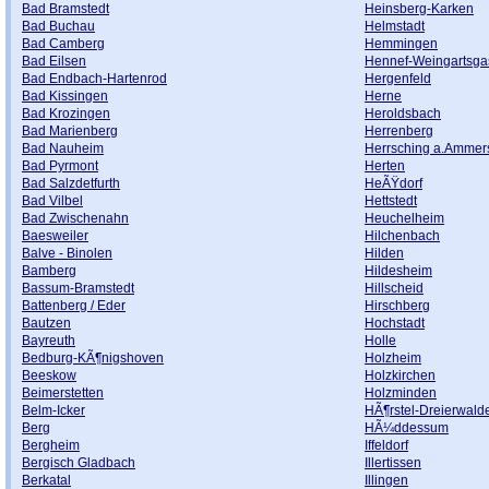
Bad Bramstedt
Heinsberg-Karken
Bad Buchau
Helmstadt
Bad Camberg
Hemmingen
Bad Eilsen
Hennef-Weingartsga
Bad Endbach-Hartenrod
Hergenfeld
Bad Kissingen
Herne
Bad Krozingen
Heroldsbach
Bad Marienberg
Herrenberg
Bad Nauheim
Herrsching a.Ammer
Bad Pyrmont
Herten
Bad Salzdetfurth
HeÃŸdorf
Bad Vilbel
Hettstedt
Bad Zwischenahn
Heuchelheim
Baesweiler
Hilchenbach
Balve - Binolen
Hilden
Bamberg
Hildesheim
Bassum-Bramstedt
Hillscheid
Battenberg / Eder
Hirschberg
Bautzen
Hochstadt
Bayreuth
Holle
Bedburg-KÃ¶nigshoven
Holzheim
Beeskow
Holzkirchen
Beimerstetten
Holzminden
Belm-Icker
HÃ¶rstel-Dreierwald
Berg
HÃ¼ddessum
Bergheim
Iffeldorf
Bergisch Gladbach
Illertissen
Berkatal
Illingen