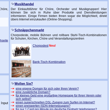
Musikhandel
Chöre,
Der Einkaufsführer für Chöre, Orchester und Musikgruppen! Hier
können Sie sich in Ruhe über Produkte und Dienstleistungen
informieren. Einige Firmen bieten Ihnen sogar die Möglichkeit, direkt
übers Internet einzukaufen (Online-Shopping).
Schnäppchenmarkt
Chorpodeste, mobile Bühnen und rollbare Stuhl-Tisch-Kombinationen
für Schulen, Kirchen, Chöre und Veranstaltungszentren
hseite
Chorpodest
Neu!
Bank-Tisch-Kombination
Wollen Sie?
eine eigene Domain für sich oder Ihren Verein?
eine zusätzliche Domain?
für kleines Geld eine großartige Homepage für Ihren Verein oder
sich selbst?
einen superschnellen DSL-Zugang zum Surfen im Internet?
 Input
einen preiswerten ISDN-Internetzugang?
für nur 1 Cent pro Minute ins deutsche Festnetz telefonieren?