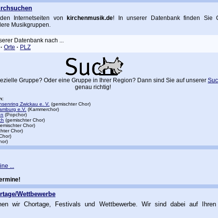
urchsuchen
den Internetseiten von
kirchenmusik.de
! In unserer Datenbank finden Sie 
dere Musikgruppen.
nserer Datenbank nach ...
·
Orte
·
PLZ
ezielle Gruppe? Oder eine Gruppe in Ihrer Region? Dann sind Sie auf unserer
Suc
genau richtig!
n:
senring Zwickau e. V.
(gemischter Chor)
amburg e.V.
(Kammerchor)
en
(Popchor)
ch
(gemischter Chor)
emischter Chor)
hter Chor)
Chor)
hor)
ne ...
Termine!
ortage/Wettbewerbe
ichen wir Chortage, Festivals und Wettbewerbe. Wir sind dabei auf Ihren