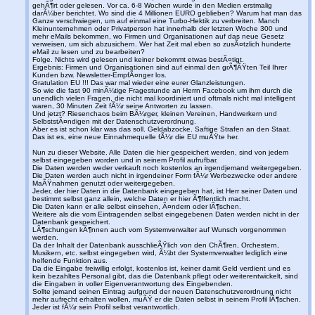
gehÃ¶rt oder gelesen. Vor ca. 6-8 Wochen wurde in den Medien erstmalig
darÃ¼ber berichtet. Wo sind die 4 Millionen EURO geblieben? Warum hat man das
Ganze verschwiegen, um auf einmal eine Turbo-Hektik zu verbreiten. Manch
Kleinunternehmen oder Privatperson hat innerhalb der letzten Woche 300 und
mehr eMails bekommen, wo Firmen und Organisationen auf das neue Gesetz
verweisen, um sich abzusichern. Wer hat Zeit mal eben so zusÃ¤tzlich hunderte
eMail zu lesen und zu bearbeiten?
Folge. Nichts wird gelesen und keiner bekommt etwas bestÃ¤tigt.
Ergebnis: Firmen und Organisationen sind auf einmal den grÃ¶ÃŸten Teil Ihrer
Kunden bzw. Newsletter-EmpfÃ¤nger los.
Gratulation EU !!! Das war mal wieder eine eurer Glanzleistungen.
So wie die fast 90 minÃ¼tige Fragestunde an Herrn Facebook um ihm durch die
unendlich vielen Fragen, die nicht mal koordiniert und oftmals nicht mal intelligent
waren, 30 Minuten Zeit fÃ¼r seine Antworten zu lassen.
Und jetzt? Riesenchaos beim BÃ¼rger, kleinen Vereinen, Handwerkern und
SelbststÃ¤ndigen mit der Datenschutzverordnung.
Aber es ist schon klar was das soll. Geldabzocke. Saftige Strafen an den Staat.
Das ist es, eine neue Einnahmequelle fÃ¼r die EU muÃŸte her.
Nun zu dieser Website. Alle Daten die hier gespeichert werden, sind von jedem
selbst eingegeben worden und in seinem Profil aufrufbar.
Die Daten werden weder verkauft noch kostenlos an irgendjemand weitergegeben.
Die Daten werden auch nicht in irgendeiner Form fÃ¼r Werbezwecke oder andere
MaÃŸnahmen genutzt oder weitergegeben.
Jeder, der hier Daten in die Datenbank eingegeben hat, ist Herr seiner Daten und
bestimmt selbst ganz allein, welche Daten er hier Ã¶ffentlich macht.
Die Daten kann er alle selbst einsehen, Ã¤ndern oder lÃ¶schen.
Weitere als die vom Eintragenden selbst eingegebenen Daten werden nicht in der
Datenbank gespeichert.
LÃ¶schungen kÃ¶nnen auch vom Systemverwalter auf Wunsch vorgenommen
werden.
Da der Inhalt der Datenbank ausschlieÃŸlich von den ChÃ¶ren, Orchestern,
Musikern, etc. selbst eingegeben wird, Ã¼bt der Systemverwalter lediglich eine
helfende Funktion aus.
Da die Eingabe freiwillig erfolgt, kostenlos ist, keiner damit Geld verdient und es
kein bezahltes Personal gibt, das die Datenbank pflegt oder weiterentwickelt, sind
die Eingaben in voller Eigenverantwortung des Eingebenden.
Sollte jemand seinen Eintrag aufgrund der neuen Datenschutzverordnung nicht
mehr aufrecht erhalten wollen, muÃŸ er die Daten selbst in seinem Profil lÃ¶schen.
Jeder ist fÃ¼r sein Profil selbst verantwortlich.