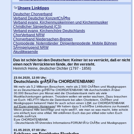
Unsere Linktipps
Deutscher Chorverband
Verband Deutscher KonzertChÃ¶re
Verband evang. Kirchenmusikerinnen und Kirchenmusiker
Christlicher Sängerbund (CS)
Verband evang. Kirchenchöre Deutschlands
ChorVerband NRW
Chorverband Niedersachen-Bremen
Chorpodeste Notenständer Dirigentenpodeste Mobile Bühnen
SÃ¤ngerjugend NRW
Akustikwaende
Das ist schön bei den Deutschen: Keiner ist so verrückt, daß er nicht
einen noch Verrückteren fände, der ihn versteht.
Heinrich Heine, deutscher Dichter (1797 - 1856)
23.04.2020, 12:00 Uhr:
Deutschlands grÃ¶ÃŸte CHORDATENBANK!
Mit mehr als 5,2 Millionen Besuchern, mehr als 2.500 ChÃ¶ren und Musikgruppen
ist es Deutschlands grÃ¶ÃŸte CHORDATENBANK! Mit durchschnittlich Ã¼ber
30.000 Besuchen pro Monat wird die Chordatenbank mehr als viele
Musikfachzeitungen gelesen. Trotzdem wollen wir weiter wachsen. Dazu brauchen
wir Euch: HELFT!!! Macht die Datenbank bei allen Chorleitern, ChÃ¶ren und
Musikgruppen bekannt! Habt Ihr auch schon einen LINK zur CHORDATENBANK
auf Eurer eigenen Homepage
! Wir haben dazu 5 schÃ¶ne Linkbuttons zur Auswahl.
Wenn jemand Hilfe benÃ¶tigt und nicht weiÃŸ, wie man so was macht, bitte schickt
uns einfach kurz eine eMail. Wir erklÃ¤ren Euch das per eMail oder rufen Euch
notfalls zurÃ¼ck.
Eure CHORDATENBANK
- Deutschlands fÃ¼hrendes Informations-FORUM fÃ¼r ChÃ¶re und Musikgruppen
01.05.2019, 07:00 Uhr:
Schikane am Frankfurter Flughafen