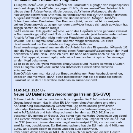
4 RingmaulschlÃ¼ssel in inch-MaÃŸen am Frankfurter Flughafen von Bundespolizei
konfiziert. Angeblich wÃ¼rde das gegen EU-Richtlinen verstoÃŸen. TatsÃ¤chlich
gibt es eine BrÃ¼ssel-Vorschrift die besagt, daÃŸ keine Werkzeuge, die den
Flugverkehr gefÃ¤hrden kÃ¶nnten, im HandgepÃ¤ck mitgefÃ¼hrt werden dÃ¼rfen.
AufgezÃ¤hlt werden extra Beispiele wie Bohrmaschinen, SÃ¤gen, MeiÃŸel,
Schraubendreher, Brecheisen. Der Bundespolizist, der sich nicht nur weigerte
seinen Dienstausweis zu zeigen sondern darÃ¼ber hinaus sich auch geweigert hat,
seinen Namen zu nennen meinte
daÃŸ es keine Rolle spielen wÃ¼rde, wenn das GepÃ¤ck schon genauso zweimal
in Nordamerika geprÃ¼ft und fÃ¼r gut befunden wurde, jetzt beim innerdeutschen
AnschluÃŸflug plÃ¶tzlich nicht mehr der Flugsicherheit Europas entsprechen
wÃ¼rde. Die 4 RingmaulschlÃ¼ssel hat man weggeschmissen. Bei einer
Beschwerde auf der Dienststelle am Flughafen stellte der
Beschwerdeentgegennehmer um die GefÃ¤hrlichkeit des RingmaulschlÃ¼ssels 1/2
inch die Frage, ob ich schonmal einmal einen RingmaulschlÃ¼ssel gegen den Kopf
bekommen hÃ¤tte. Nein. Habe ich nicht. Ich habe aber auch noch nie ein Handy,
einen Fotoapparat, einen Laptop oder eine Handtasche mit spitzen Verzierungen
an den Kopf bekommen.
Es ist doch schÃ¶n, wenn Millionen ohne Ausweis und Papiere kommen dÃ¼rfen,
aber 4 RingmaulschlÃ¼ssel nicht den BrÃ¼sseler Sicherheitsvorschriften
entsprechen.
Zum GlÃ¼ck kann man da bei der Europawahl seinen Frust Ausdruck verleihen,
wobei ich eher vermute, daÃŸ diese Interpretation nur die der Bundespolizei in
Frankfurt ist. In der EU-Richtline steht das so zumindest nicht.
24.05.2018, 23:00 Uhr:
Neuer EU Datenschutzverordnungs Irrsinn (DS-GVO)
Still und heimlich hat die demokratisch nicht gewÃ¤hlte EU-Kommission ein neues
Gesetz beschlossen, das in allen EU-LÃ¤ndern ohne Ausnahme und ohne
AbÃ¤nderung zum nationalen Gesetz wird. Die demokratisch gewÃ¤hlten
nationalen Parlamente der LÃ¤nder, das heiÃŸt die Volksvertretungen, haben
keine MÃ¶glichkeit und kein Mitspracherecht bei dem ab 25.5.2018 in der
gesamten EU geltenden Gesetz. Das nennt man mal wahre Demokratie von oben!
Das Gesetz, welches am 25.5.2018 in allen LÃ¤ndern umgesetzt sein muÃŸ, hat
die "EU" (wer auch immer das sein mag) bereits im April 2016, also vor mehr als
zwei Jahren, beschlossen. Zur Bekanntmachung hat die EU mehr als 4 Millionen
EURO an Steuergeldern gewissen Gruppen ausgeschÃ¼ttet.
Zwei ganze Jahre haben wir NICHTS, aber auch gar nicht von diesem Gesetz