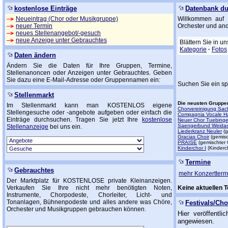
kostenlose Einträge
Datenbank d
Neueintrag (Chor oder Musikgruppe)
Willkommen auf 
neuer Termin
Orchester und an
neues Stellenangebot/-gesuch
neue Anzeige unter Gebrauchtes
Blättern Sie in u
Kategorie
·
Fotos
Daten ändern
Ändern Sie die Daten für Ihre Gruppen, Termine,
Stellenanoncen oder Anzeigen unter Gebrauchtes. Geben
Sie dazu eine E-Mail-Adresse oder Gruppennamen ein:
Suchen Sie ein sp
Stellenmarkt
Die neusten Gruppe
Im Stellenmarkt kann man KOSTENLOS eigene
Chorvereinigung Sach
Stellengesuche oder -angebote aufgeben oder einfach die
Compagnia Vocale H
Einträge durchsuchen. Tragen Sie jetzt Ihre
kostenlose
Neuer Chor Tuebing
Saengerbund Weida
Stellenanzeige
bei uns ein.
Liederkranz Neuler
(g
Gracias Choir
(gemisc
PRAISE
(gemischter 
Kinderchor I
(Kinderc
Termine
Gebrauchtes
mehr Konzerttermi
Der Marktplatz für KOSTENLOSE private Kleinanzeigen.
Verkaufen Sie Ihre nicht mehr benötigten Noten,
Keine aktuellen 
Instrumente, Chorpodeste, Chorleiter, Licht- und
Tonanlagen, Bühnenpodeste und alles andere was Chöre,
Festivals/Ch
Orchester und Musikgruppen gebrauchen können.
Hier veröffentl
angewiesen.